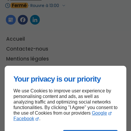
Fermé
⋅ Rouvre à 13:00
Accueil
Contactez-nous
Mentions légales
Plan du site
Your privacy is our priority
We use Cookies to improve user experience by
Haut de page
personalising content and ads, as well as
analyzing traffic and optimizing social networks
functionalities. By clicking "I Agree" you consent to
the use of Cookies from our providers
Google
Facebook
.