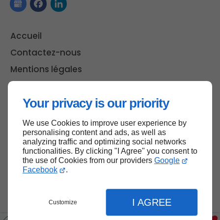
Accueil
Contactez-nous
Mentions légales
Plan du site
Your privacy is our priority
We use Cookies to improve user experience by
Haut de page
personalising content and ads, as well as
analyzing traffic and optimizing social networks
functionalities. By clicking "I Agree" you consent to
the use of Cookies from our providers
Google
Facebook
.
I AGREE
Customize